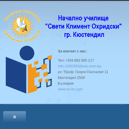
За контакт с нас:
Тел.:+359 882 885 217
info-1000380@edu.mon.bg
ул. 'Проф. Георги Паспалев' 11
Кюстендил 2500
България
www.nu-kn.com