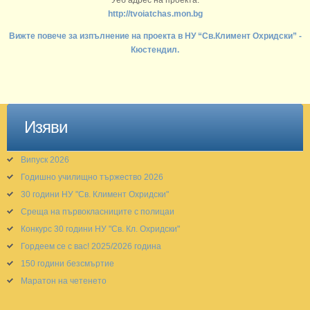
http://tvoiatchas.mon.bg
Вижте повече за изпълнение на проекта в НУ “Св.Климент Охридски” -
Кюстендил.
Изяви
Випуск 2026
Годишно училищно тържество 2026
30 години НУ "Св. Климент Охридски"
Среща на първокласниците с полицаи
Конкурс 30 години НУ "Св. Кл. Охридски"
Гордеем се с вас! 2025/2026 година
150 години безсмъртие
Маратон на четенето