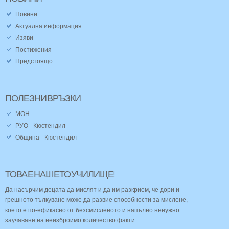
Новини
Актуална информация
Изяви
Постижения
Предстоящо
ПОЛЕЗНИ
ВРЪЗКИ
МОН
РУО - Кюстендил
Община - Кюстендил
ТОВА
Е
НАШЕТО
УЧИЛИЩЕ!
Да насърчим децата да мислят и да им разкрием, че дори и
грешното тълкуване може да развие способности за мислене,
което е по-ефикасно от безсмисленото и напълно ненужно
заучаване на неизброимо количество факти.