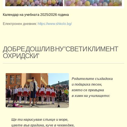
Календар на учебната 2025/2026 година
Електронен дневник:
https://www.shkolo.bg/
ДОБРЕ ДОШЛИ В НУ "СВЕТИ КЛИМЕНТ
ОХРИДСКИ"
Родителите създадоха
и подариха песен,
която се превърна
в химн на училището:
Ще ти нарисувам слънце и море,
цвете във градина, куче в чекмедже,