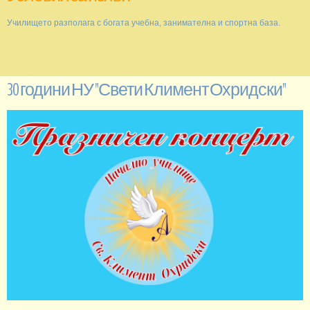
Училището разполага с богата учебна, занимателна и спортна база.
30 години НУ "Свети Климент Охридски"