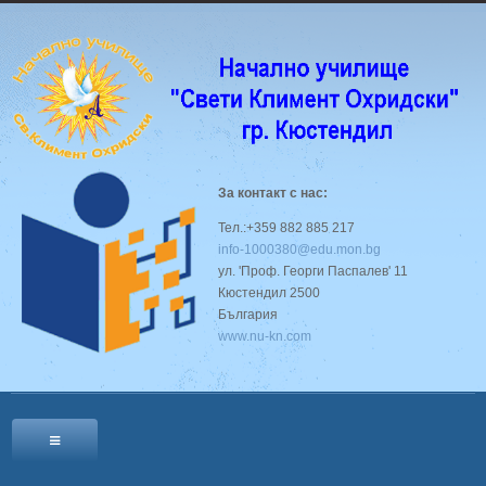
За контакт с нас:
Тел.:+359 882 885 217
info-1000380@edu.mon.bg
ул. 'Проф. Георги Паспалев' 11
Кюстендил 2500
България
www.nu-kn.com