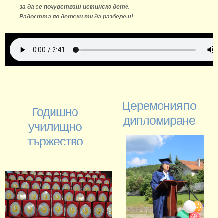
за да се почувстваш истинско дете.
Радостта по детски ти да разбереш!
Церемония по
Годишно
дипломиране
училищно
тържество