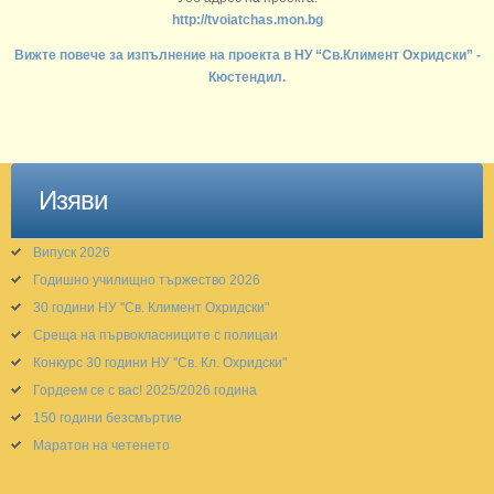
http://tvoiatchas.mon.bg
Вижте повече за изпълнение на проекта в НУ “Св.Климент Охридски” -
Кюстендил.
Изяви
Випуск 2026
Годишно училищно тържество 2026
30 години НУ "Св. Климент Охридски"
Среща на първокласниците с полицаи
Конкурс 30 години НУ "Св. Кл. Охридски"
Гордеем се с вас! 2025/2026 година
150 години безсмъртие
Маратон на четенето