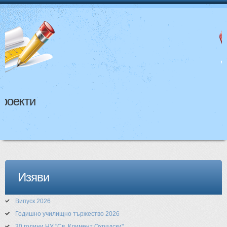
НАЧАЛО
ЗА НАС
УЧИТЕЛИ
УЧЕНИЦИ
Учим
РОДИТЕЛИ
КОНТАКТИ
АКТУАЛНА ИНФОРМАЦИЯ
Изяви
НОВИНИ ОТ НУ
Випуск 2026
Годишно училищно тържество 2026
30 години НУ "Св. Климент Охридски"