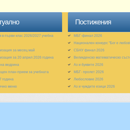
туално
Постижения
 в първи клас 2026/2027 учебна
МБГ-финал 2026
Национален конкурс "Бог е любов
изация за месец май
СБНУ финал 2026
изация за 20 април 2026 година
Великденско математическо със
на ведрина
Аз и буквите 2026
щен план-прием за учебната
МБГ- пролет 2026
7 година
Любословие 2026
ично меню
Аз и чуждите езици 2026