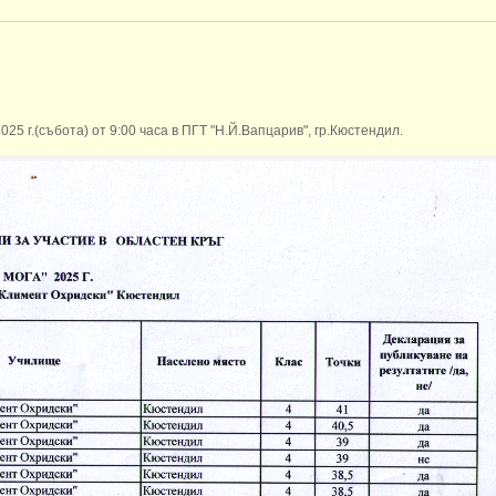
5 г.(събота) от 9:00 часа в ПГТ "Н.Й.Вапцарив", гр.Кюстендил.