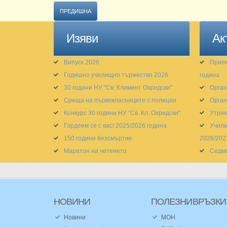
ПРЕДИШНА
Изяви
Ак
Випуск 2026
Прием
Годишно училищно тържество 2026
година
30 години НУ "Св. Климент Охридски"
Орган
Среща на първокласниците с полицаи
Орган
Конкурс 30 години НУ "Св. Кл. Охридски"
Утрин
Гордеем се с вас! 2025/2026 година
Учили
150 години безсмъртие
2026/202
Маратон на четенето
Седм
НОВИНИ
ПОЛЕЗНИ
ВРЪЗКИ
Новини
МОН