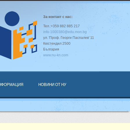
За контакт с нас:
Тел.:+359 882 885 217
info-1000380@edu.mon.bg
ул. 'Проф. Георги Паспалев' 11
Кюстендил 2500
България
www.nu-kn.com
ИНФОРМАЦИЯ
НОВИНИ ОТ НУ