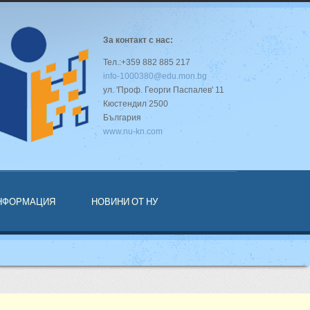
За контакт с нас:
Тел.:+359 882 885 217
info-1000380@edu.mon.bg
ул. 'Проф. Георги Паспалев' 11
Кюстендил 2500
България
www.nu-kn.com
ИНФОРМАЦИЯ
НОВИНИ ОТ НУ