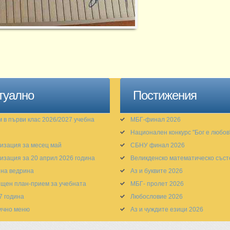
туално
Постижения
 в първи клас 2026/2027 учебна
МБГ-финал 2026
Национален конкурс "Бог е любов
изация за месец май
СБНУ финал 2026
изация за 20 април 2026 година
Великденско математическо със
на ведрина
Аз и буквите 2026
щен план-прием за учебната
МБГ- пролет 2026
7 година
Любословие 2026
ично меню
Аз и чуждите езици 2026