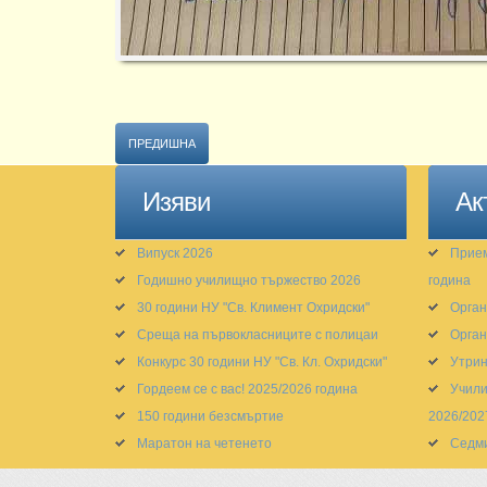
ПРЕДИШНА
Изяви
Ак
Випуск 2026
Прием
Годишно училищно тържество 2026
година
30 години НУ "Св. Климент Охридски"
Орган
Среща на първокласниците с полицаи
Орган
Конкурс 30 години НУ "Св. Кл. Охридски"
Утрин
Гордеем се с вас! 2025/2026 година
Учили
150 години безсмъртие
2026/202
Маратон на четенето
Седм