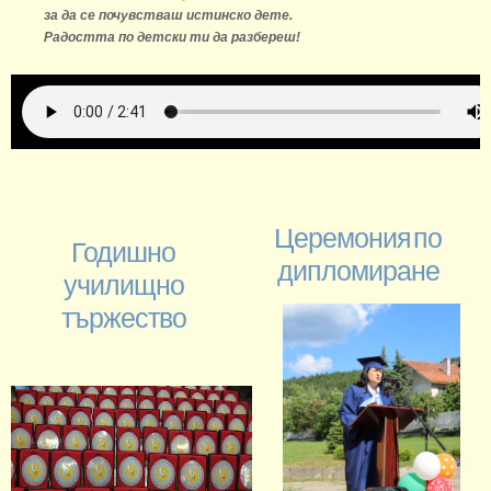
за да се почувстваш истинско дете.
Радостта по детски ти да разбереш!
Церемония по
Годишно
дипломиране
училищно
тържество