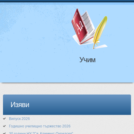
НАЧАЛО
ЗА НАС
УЧИТЕЛИ
УЧЕНИЦИ
Учим
РОДИТЕЛИ
КОНТАКТИ
АКТУАЛНА ИНФОРМАЦИЯ
Изяви
НОВИНИ ОТ НУ
Випуск 2026
Годишно училищно тържество 2026
30 години НУ "Св. Климент Охридски"