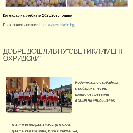
Календар на учебната 2025/2026 година
Електронен дневник:
https://www.shkolo.bg/
ДОБРЕ ДОШЛИ В НУ "СВЕТИ КЛИМЕНТ
ОХРИДСКИ"
Родителите създадоха
и подариха песен,
която се превърна
в химн на училището:
Ще ти нарисувам слънце и море,
цвете във градина, куче в чекмедже,