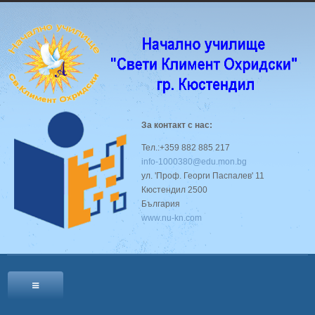
За контакт с нас:
Тел.:+359 882 885 217
info-1000380@edu.mon.bg
ул. 'Проф. Георги Паспалев' 11
Кюстендил 2500
България
www.nu-kn.com