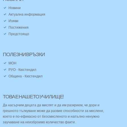
Новини
Актуална информация
Изяви
Постижения
Предстоящо
ПОЛЕЗНИ
ВРЪЗКИ
МОН
РУО - Кюстендил
Община - Кюстендил
ТОВА
Е
НАШЕТО
УЧИЛИЩЕ!
Да насърчим децата да мислят и да им разкрием, че дори и
грешното тълкуване може да развие способности за мислене,
което е по-ефикасно от безсмисленото и напълно ненужно
заучаване на неизброимо количество факти.