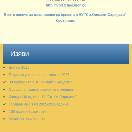
http://tvoiatchas.mon.bg
Вижте повече за изпълнение на проекта в НУ “Св.Климент Охридски” -
Кюстендил.
Изяви
Випуск 2026
Годишно училищно тържество 2026
30 години НУ "Св. Климент Охридски"
Среща на първокласниците с полицаи
Конкурс 30 години НУ "Св. Кл. Охридски"
Гордеем се с вас! 2025/2026 година
150 години безсмъртие
Маратон на четенето