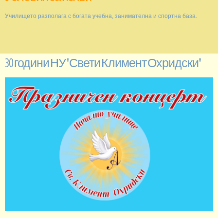
Училището разполага с богата учебна, занимателна и спортна база.
30 години НУ "Свети Климент Охридски"